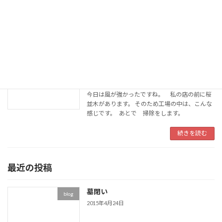
っと寒いと思います。（気温が2度くらい違う
との事、 学部は都内なのですが） とりあえず
父 […]
続きを読む
ブログ始めました。
blog
2015年4月3日
今日は風が強かったですね。 私の店の前に桜
並木があります。 そのため工場の中は、こんな
感じです。 あとで 掃除をします。
続きを読む
最近の投稿
墓閉い
blog
2015年4月24日